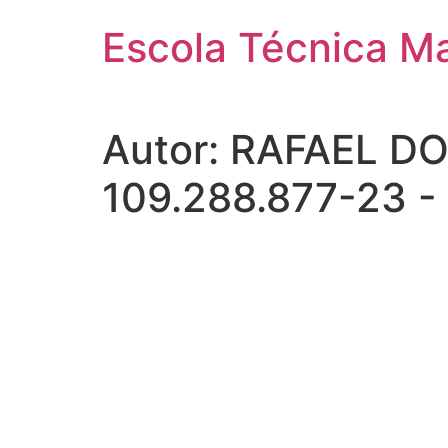
Pular
Escola Técnica M
para
o
conteúdo
Autor:
RAFAEL DO
109.288.877-23 -