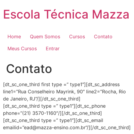
Pular
Escola Técnica Mazza
para
o
conteúdo
Home
Quem Somos
Cursos
Contato
Meus Cursos
Entrar
Contato
[dt_sc_one_third first type =” type1″][dt_sc_address
line1=”Rua Conselheiro Mayrink, 90″ line2=”Rocha, Rio
de Janeiro, RJ”/][/dt_sc_one_third]
[dt_sc_one_third type =” type1″][dt_sc_phone
phone=”(21) 3570-1160″/][/dt_sc_one_third]
[dt_sc_one_third type =” type1″][dt_sc_email
emailid=”ead@mazza-ensino.com.br”/][/dt_sc_one_third]