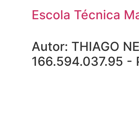
Pular
Escola Técnica M
para
o
conteúdo
Autor:
THIAGO NE
166.594.037.95 