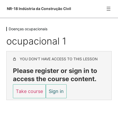
NR-18 Indústria da Construção Civil
Doenças ocupacionais
Introdução NR-18
ocupacional 1
3 lessons
Áreas de vivência
1 lesson
Demolição
YOU DON’T HAVE ACCESS TO THIS LESSON
2 lessons
Please register or sign in to
Escavações, Fundações e Desmonte de R
access the course content.
1 lesson
Armações e estruturas
Take course
Sign in
1 lesson
Riscos na NR-18
2 lessons
E.P.I NR-18
Anterior
Próximo