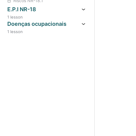
Riscos NR-18.1
E.P.I NR-18
1 lesson
Doenças ocupacionais
1 lesson