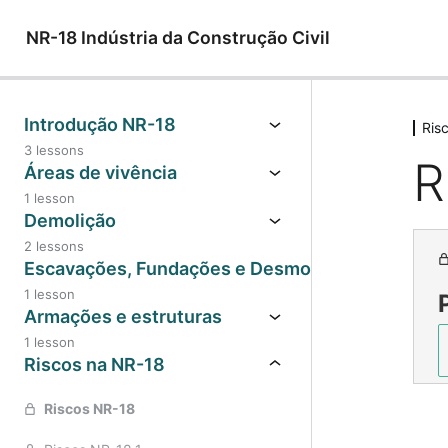
NR-18 Indústria da Construção Civil
Introdução NR-18
Ris
3 lessons
R
Áreas de vivência
1 lesson
Demolição
2 lessons
Escavações, Fundações e Desmonte de Rochas
1 lesson
Armações e estruturas
1 lesson
Riscos na NR-18
Riscos NR-18