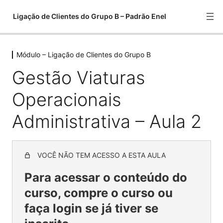
Ligação de Clientes do Grupo B – Padrão Enel
Módulo – Ligação de Clientes do Grupo B
Módulo – Ligação de Clientes do Grupo B
Gestão Viaturas
Detector Tensao Uso Pessoal – Aula 1
Operacionais
Detector Tensao Uso Pessoal – Aula 2
Administrativa – Aula 2
Detector Tensao Uso Pessoal – Aula 3
Gestão Viaturas Operacionais Administrativa – Aula 1
VOCÊ NÃO TEM ACESSO A ESTA AULA
Gestão Viaturas Operacionais Administrativa – Aula 2
Para acessar o conteúdo do
Gestão Viaturas Operacionais Administrativa – Aula 3
curso, compre o curso ou
Gestão Viaturas Operacionais Administrativa – Aula 4
faça login se já tiver se