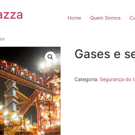
azza
Home
Quem Somos
Cu
cos
Gases e s
Categoria:
Segurança do t