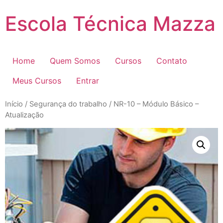
Pular
Escola Técnica Mazza
para
o
conteúdo
Home
Quem Somos
Cursos
Contato
Meus Cursos
Entrar
Início
/
Segurança do trabalho
/ NR-10 – Módulo Básico –
Atualização