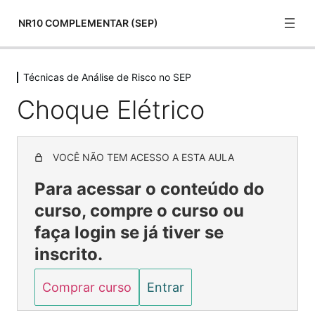
NR10 COMPLEMENTAR (SEP)
Técnicas de Análise de Risco no SEP
Normas Técnicas
Choque Elétrico
22 lessons
Aspectos Comportamentais
6 lessons
Riscos
VOCÊ NÃO TEM ACESSO A ESTA AULA
12 lessons
Para acessar o conteúdo do
Técnicas de Análise de Risco no SEP
curso, compre o curso ou
Análise de Risco
faça login se já tiver se
Choque Elétrico
inscrito.
Riscos animais
Comprar curso
Entrar
Riscos Animais 1