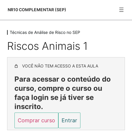
NR10 COMPLEMENTAR (SEP)
Técnicas de Análise de Risco no SEP
Normas Técnicas
Riscos Animais 1
22 lessons
Aspectos Comportamentais
6 lessons
Riscos
VOCÊ NÃO TEM ACESSO A ESTA AULA
12 lessons
Para acessar o conteúdo do
Técnicas de Análise de Risco no SEP
curso, compre o curso ou
Análise de Risco
faça login se já tiver se
Choque Elétrico
inscrito.
Riscos animais
Comprar curso
Entrar
Riscos Animais 1