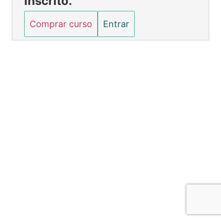
inscrito.
Riscos Ocupacionais
Comprar curso
Entrar
Procedimentos de Trabalho
Técnicas de Trabalho sob Tensão
Anterior
Próximo
Metodos
Metodos 1
Equipamentos e Ferramentas de Trabalho
Inspeções
Ensaios Realizados
Esquemas do Ensaio
Ensaios Mecânicos
Ensaios Elétricos