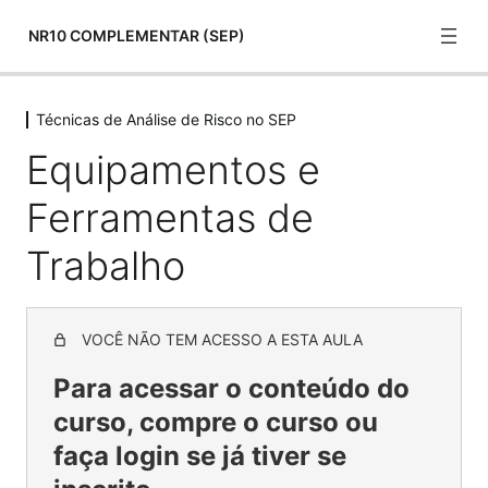
NR10 COMPLEMENTAR (SEP)
Técnicas de Análise de Risco no SEP
Normas Técnicas
Equipamentos e
22 lessons
Aspectos Comportamentais
Ferramentas de
6 lessons
Riscos
Trabalho
12 lessons
Técnicas de Análise de Risco no SEP
VOCÊ NÃO TEM ACESSO A ESTA AULA
Análise de Risco
Para acessar o conteúdo do
Choque Elétrico
curso, compre o curso ou
Riscos animais
faça login se já tiver se
Riscos Animais 1