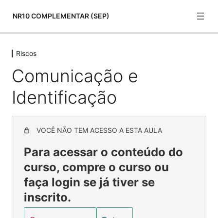
NR10 COMPLEMENTAR (SEP)
Riscos
Normas Técnicas
Comunicação e
22 lessons
Aspectos Comportamentais
Identificação
6 lessons
Riscos
Condições Impeditivas para Serviços
VOCÊ NÃO TEM ACESSO A ESTA AULA
Condições Impeditivas para Serviços 1
Para acessar o conteúdo do
curso, compre o curso ou
Condições Impeditivas para Serviços 2
faça login se já tiver se
Riscos Típicos no SEP
inscrito.
Procedimentos